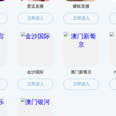
第七条
党组织收到入党申请书后，应当在一个
了解基本情况。
第八条
在入党申请人中确定入党积极分子，应
优等方式产生人选，由支部委员会（不设支部委员
决定，并报上级党委备案。
第九条
党组织应当指定一至两名正式党员作入
养联系人的主要任务是：
（一）向入党积极分子介绍党的基本知识；
（二）了解入党积极分子的政治觉悟、道德品质
好培养教育工作，引导入党积极分子端正入党动机
（三）及时向党支部汇报入党积极分子情况；
（四）向党支部提出能否将入党积极分子列为发