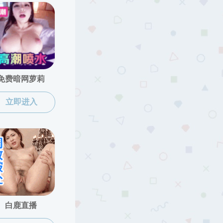
党员质量，保持党的先进性和
，制定本细则。
义信仰、共产主义觉悟和中国
的先进分子入党，作为一项经
基本路线、基本纲领、基本经
量、发挥作用的总要求，坚持
坚持慎重发展、均衡发展，有
吸收原则，成熟一个，发展一