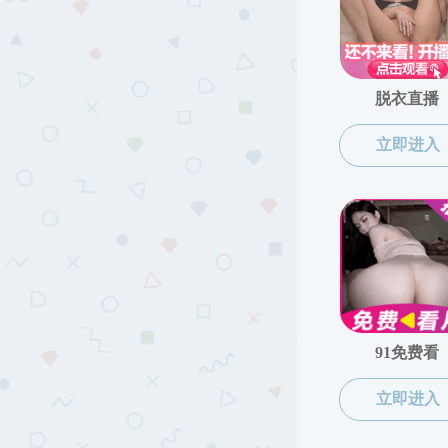
纪检统战
理论园地