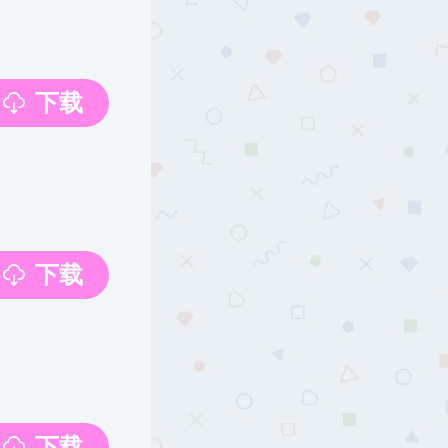
行教育帮助。
。
针、政策的态度；政治历史和
德情况；直系亲属和与本人关
档案材料、找有关单位和人员
和查阅有关材料后，情况清楚
政治审查时，还应当征求其户