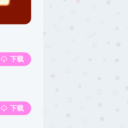
本具备党员条件的入党积极分
的基础上，支部委员会讨论同
介绍人。入党介绍人一般由培
能作入党介绍人。
员的条件、义务和权利；
、道德品质、工作经历、现实
愿书》，并认真填写自己的意