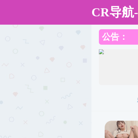
成人漫画
成人漫画
成人漫画概况
信息公开
党建工作
入党须知
党建动态