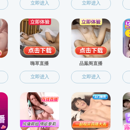
第二章
入党积极分子的确定和培养教育
第四条
党组织应当通过宣传党的政治主张和深
党外群众对党的认识，不断扩大入党积极分子队伍
第五条
年满十八岁的中国工人、农民、军人、
进分子，承认党的纲领和章程，愿意参加党的一个
党的决议和按期交纳党费的，可以申请加入中国共
第六条
入党申请人应当向工作、学习所在单位
作、学习单位或工作、学习单位未建立党组织的，
申请。
流动人员还可以向单位所在地党组织或单位主管
可以向流动党员党组织提出入党申请。