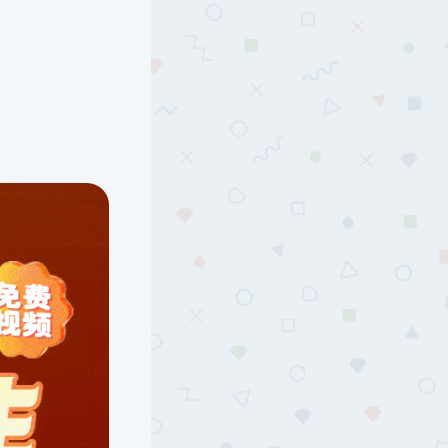
课、参加党内有关活动，给他
党积极分子进行马克思列宁主
，党的路线、方针、政策和党
育以及社会主义核心价值观教
和纪律，懂得党员的义务和权
奋斗终身的信念。
次考察。基层党委每年对入党
采取改进措施。
居住地）发生变动，应当及时
党组织应当及时将培养教育等
居住地）党组织应当对有关材
教育时间可连续计算。