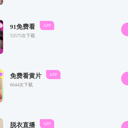
见；
（四）向支部大会负责地介绍发展对象的情况；
（五）发展对象批准为预备党员后，继续对其进
第十六条
党组织必须对发展对象进行政治审查
政治审查的主要内容是：对党的理论和路线、方
在重大政治斗争中的表现；遵纪守法和遵守社会公
系密切的主要社会关系的政治情况。
政治审查的基本方法是：同本人谈话、查阅有关
了解情况以及必要的函调或外调。在听取本人介绍
的可不函调或外调。对流动人员中的发展对象进行
籍所在地和居住地基层党组织的意见。