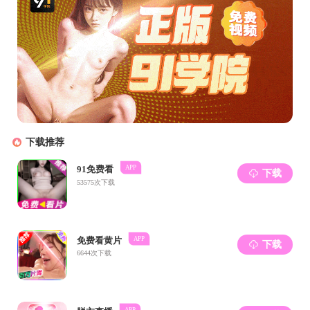
职守
奋斗
促
针，
严肃
第
第
（
或者
（
（