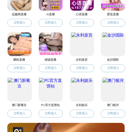
部廉
总
执
政治
彻落
的执
求；
党
核心
民群