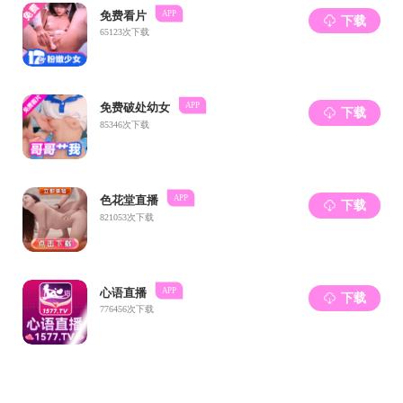
郑
黄
韩
刘可
刘
傅雪
刘佳
廖杨
王
王永
曹