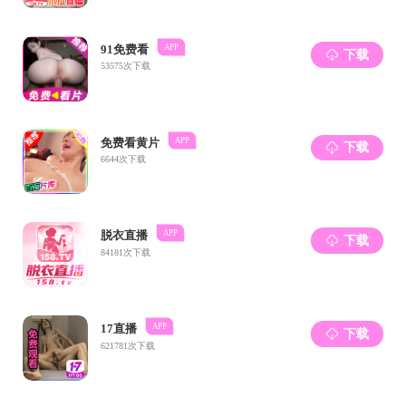
周建
桂
刘
赵
李昌
曹
艾青
戴亚
娄
徐文