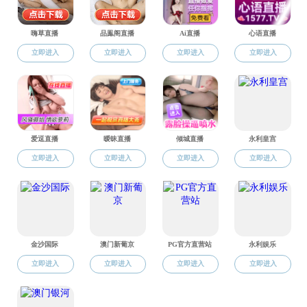
您当前位置
姜德
陈
刘克
尹
陈
童杏
孟