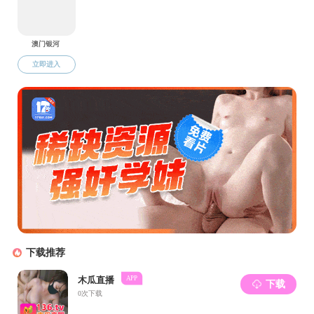
姜德
陈
胡钊
王克
张家
郑
童杏
祖浩
代吉
李瑞
魏
潘建