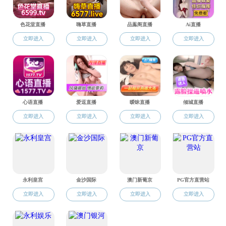
您当前位置
【班团建设
【学生党
【班团建设
【学海社