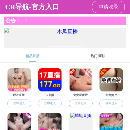
成人漫画
成人漫画
成人漫画概况
党建工
s
信息公开
学生工作
学工公告