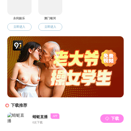
【学生党
【班团建设
【班团建设
【班团建设
【班团建设
【班团建设
【班团建设
【班团建设