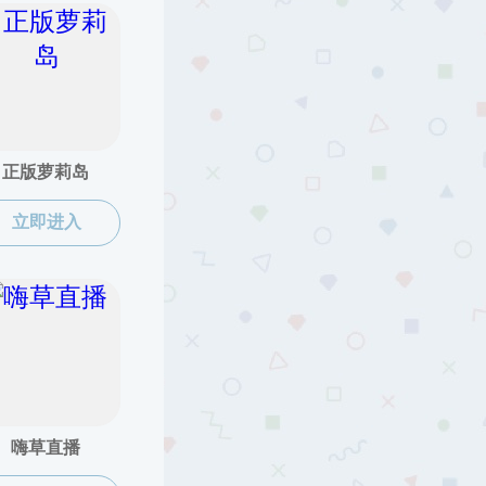
2024-11-10
2024-10-28
2024-06-21
2024-06-21
2024-06-21
2024-06-20
2024-06-20
2024-06-20
2024-06-18
2024-06-18