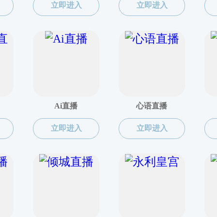
【班团建设】信息2202团支部开展“树立正确就业观”主题团日活动
【班团建设】电信类2313团支部开展“树立正确就业观”主题团日活动
【班团建设】电信2206团支部开展“树立正确就业观”主题团日活动
【班团建设】电信类2317团支部开展“树立正确就业观”主题团日活动
【班团建设】信息xs2101团支部开展“树立正确就业观”主题团日活动
【班团建设】电信类2303团支部开展“务实练专功，规划促就业”主题团日活动
【班团建设】电信类2316团支部开展“务实练专功，规划促就业”主题团日活动
【班团建设】电信类2309团支部开展“务实练专攻，规划促就业”主题团日活动
【班级团建】通信本硕2201团支部开展“大学生就业促进行动”主题团日活动
【就业工作】“学在信息”留学及雅思学习分享会顺利召开