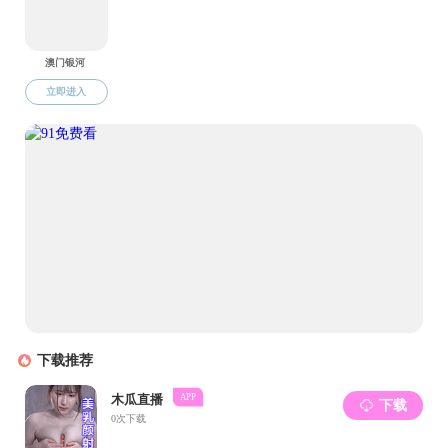
校
屹立
到当
座
们介
言，
母校
宝贵