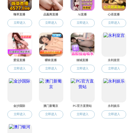
2
批特
一届
念，