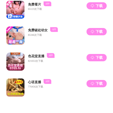
在
数字
友，
书记
的文
母校