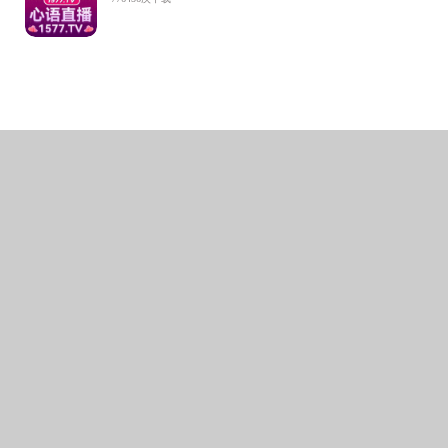
张
的政
整改
己的
扛起
张
深入
基层
抓好