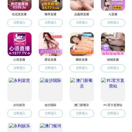
为
画 
党支
任徐
张
要讲
高等
合格
要文