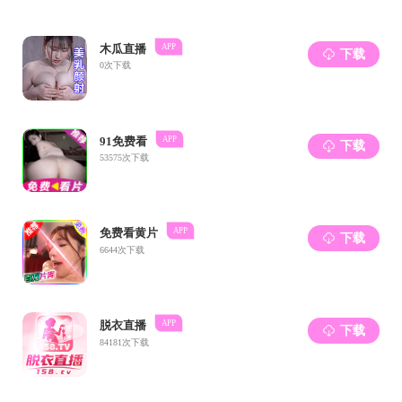
徐
举工
宣传
活会
要对
改。
张
层党
保障
会主
路线
民主