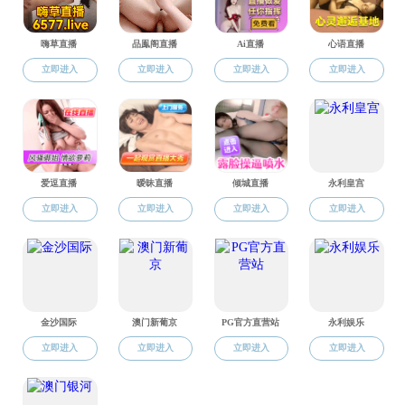
团体
初
漫画