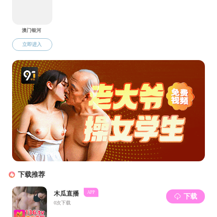
绩顺
五局